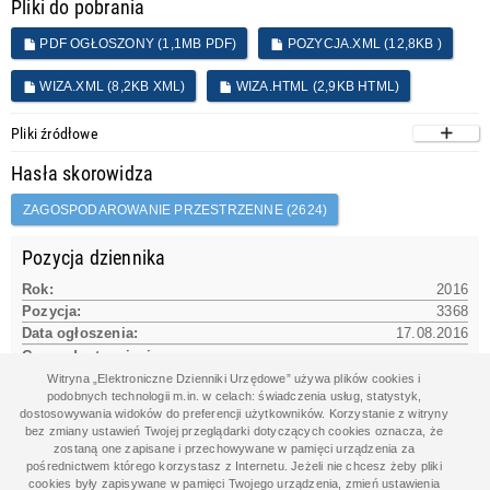
Pliki do pobrania
PDF OGŁOSZONY (1,1MB PDF)
POZYCJA.XML (12,8KB )
WIZA.XML (8,2KB XML)
WIZA.HTML (2,9KB HTML)
Pliki źródłowe
Hasła skorowidza
ZAGOSPODAROWANIE PRZESTRZENNE (2624)
Pozycja dziennika
Rok:
2016
Pozycja:
3368
Data ogłoszenia:
17.08.2016
Czas udostępnienia na www:
17.08.2016 13:04:42
Witryna „Elektroniczne Dzienniki Urzędowe” używa plików cookies i
podobnych technologii m.in. w celach: świadczenia usług, statystyk,
dostosowywania widoków do preferencji użytkowników. Korzystanie z witryny
bez zmiany ustawień Twojej przeglądarki dotyczących cookies oznacza, że
Dane aktu
zostaną one zapisane i przechowywane w pamięci urządzenia za
pośrednictwem którego korzystasz z Internetu. Jeżeli nie chcesz żeby pliki
Data aktu:
06.07.2016
cookies były zapisywane w pamięci Twojego urządzenia, zmień ustawienia