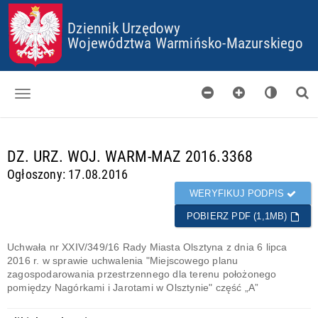
P
P
P
P
Dziennik Urzędowy
R
R
R
R
Z
Z
Z
Z
Województwa Warmińsko-Mazurskiego
E
E
E
E
J
J
J
J
D
D
D
D
Ź
Ź
Ź
Ź
D
D
D
D
O
O
O
O
Dzienniki
S
G
M
P
T
Ł
E
L
d
DZ. URZ. WOJ. WARM-MAZ 2016.3368
Skorowidz
O
Ó
N
I
a
Ogłoszony: 17.08.2016
P
W
U
K
n
Organy wydające
K
N
Ó
e
WERYFIKUJ PODPIS
I
E
W
g
Pobieranie
J
C
POBIERZ PDF (1,1MB)
o
T
O
t
Certyfikaty
R
O
o
Uchwała nr XXIV/349/16 Rady Miasta Olsztyna z dnia 6 lipca
E
K
w
2016 r. w sprawie uchwalenia "Miejscowego planu
Informacje
Ś
I
e
zagospodarowania przestrzennego dla terenu położonego
C
E
pomiędzy Nagórkami i Jarotami w Olsztynie" część „A”
I
S