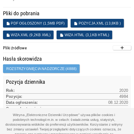
Pliki do pobrania
PDF OGŁOSZONY (1,5MB PDF)
POZYCJA.XML (13,8KB )
WIZA.XML (9,2KB XML)
WIZA.HTML (3,1KB HTML)
Pliki źródłowe
Hasła skorowidza
ROZSTRZYGNIĘCIA NADZORCZE (4888)
Pozycja dziennika
Rok:
2020
Pozycja:
4984
Data ogłoszenia:
08.12.2020
Czas udostępnienia na www:
08.12.2020 15:19:23
Witryna „Elektroniczne Dzienniki Urzędowe” używa plików cookies i
podobnych technologii m.in. w celach: świadczenia usług, statystyk,
dostosowywania widoków do preferencji użytkowników. Korzystanie z witryny
bez zmiany ustawień Twojej przeglądarki dotyczących cookies oznacza, że
Dane aktu
zostaną one zapisane i przechowywane w pamięci urządzenia za