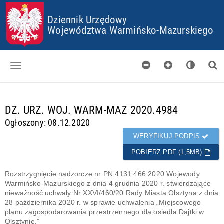
P
P
P
P
Dziennik Urzędowy
R
R
R
R
Z
Z
Z
Z
Województwa Warmińsko-Mazurskiego
E
E
E
E
J
J
J
J
D
D
D
D
Ź
Ź
Ź
Ź
D
D
D
D
O
O
O
O
Dzienniki
S
G
M
P
T
Ł
E
L
d
DZ. URZ. WOJ. WARM-MAZ 2020.4984
Skorowidz
O
Ó
N
I
a
Ogłoszony: 08.12.2020
P
W
U
K
n
Organy wydające
K
N
Ó
e
WERYFIKUJ PODPIS
I
E
W
g
Pobieranie
J
C
POBIERZ PDF (1,5MB)
o
T
O
t
Certyfikaty
R
O
o
Rozstrzygnięcie nadzorcze nr PN.4131.466.2020 Wojewody
E
K
w
Warmińsko-Mazurskiego z dnia 4 grudnia 2020 r. stwierdzające
Informacje
Ś
I
e
nieważność uchwały Nr XXVI/460/20 Rady Miasta Olsztyna z dnia
C
E
28 października 2020 r. w sprawie uchwalenia „Miejscowego
I
S
planu zagospodarowania przestrzennego dla osiedla Dajtki w
Olsztynie.”