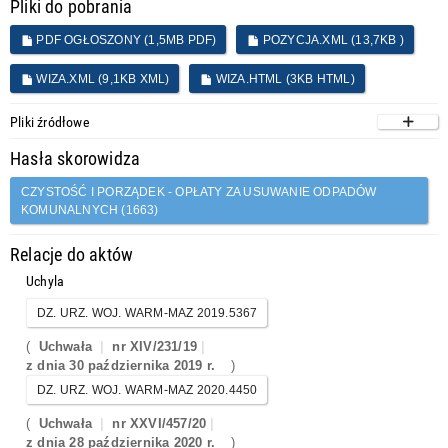
Pliki do pobrania
PDF OGŁOSZONY (1,5MB PDF)
POZYCJA.XML (13,7KB )
WIZA.XML (9,1KB XML)
WIZA.HTML (3KB HTML)
Pliki źródłowe
Hasła skorowidza
CZYSTOŚĆ I PORZĄDEK - OPŁATY ZA USUWANIE ODPADÓW
KOMUNALNYCH (1663)
Relacje do aktów
Uchyla
DZ. URZ. WOJ. WARM-MAZ 2019.5367
(
Uchwała
nr XIV/231/19
z dnia 30 października 2019 r.
)
DZ. URZ. WOJ. WARM-MAZ 2020.4450
(
Uchwała
nr XXVI/457/20
z dnia 28 października 2020 r.
)