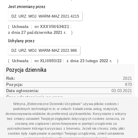
Jest zmieniany przez
DZ. URZ. WOJ. WARM-MAZ 2021.4215
(
Uchwała
nr XXXVIII/634/21
z dnia 27 października 2021 r.
)
Uchylany przez
DZ. URZ. WOJ. WARM-MAZ 2022.986
(
Uchwała
nr XLII/693/22
z dnia 23 lutego 2022 r.
)
Pozycja dziennika
Rok:
2021
Pozycja:
870
Data ogłoszenia:
03.03.2021
Czas udostępnienia na www:
03.03.2021 11:00:14
Witryna „Elektroniczne Dzienniki Urzędowe” używa plików cookies i
podobnych technologii m.in. w celach: świadczenia usług, statystyk,
dostosowywania widoków do preferencji użytkowników. Korzystanie z witryny
bez zmiany ustawień Twojej przeglądarki dotyczących cookies oznacza, że
Dane aktu
zostaną one zapisane i przechowywane w pamięci urządzenia za
pośrednictwem którego korzystasz z Internetu. Jeżeli nie chcesz żeby pliki
Data aktu:
24.02.2021
cookies były zapisywane w pamięci Twojego urządzenia, zmień ustawienia
Organ wydający: