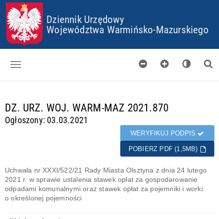
P
P
P
P
Dziennik Urzędowy
R
R
R
R
Z
Z
Z
Z
Województwa Warmińsko-Mazurskiego
E
E
E
E
J
J
J
J
D
D
D
D
Ź
Ź
Ź
Ź
D
D
D
D
O
O
O
O
Dzienniki
S
G
M
P
T
Ł
E
L
d
DZ. URZ. WOJ. WARM-MAZ 2021.870
Skorowidz
O
Ó
N
I
a
Ogłoszony: 03.03.2021
P
W
U
K
n
Organy wydające
K
N
Ó
e
WERYFIKUJ PODPIS
I
E
W
g
Pobieranie
J
C
POBIERZ PDF (1,5MB)
o
T
O
t
Certyfikaty
R
O
o
Uchwała nr XXXI/522/21 Rady Miasta Olsztyna z dnia 24 lutego
E
K
w
2021 r. w sprawie ustalenia stawek opłat za gospodarowanie
Informacje
Ś
I
e
odpadami komunalnymi oraz stawek opłat za pojemniki i worki
C
E
o określonej pojemności
I
S