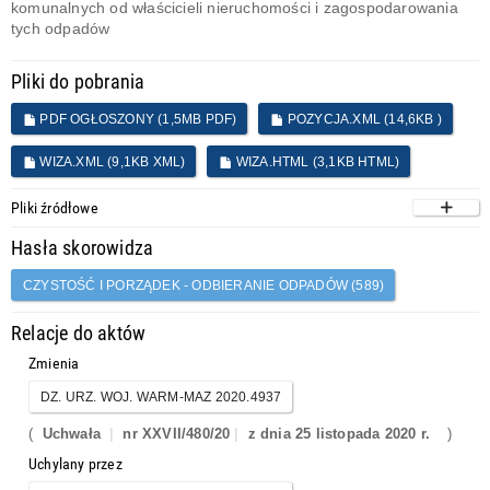
komunalnych od właścicieli nieruchomości i zagospodarowania
tych odpadów
Pliki do pobrania
PDF OGŁOSZONY (1,5MB PDF)
POZYCJA.XML (14,6KB )
WIZA.XML (9,1KB XML)
WIZA.HTML (3,1KB HTML)
Pliki źródłowe
Hasła skorowidza
CZYSTOŚĆ I PORZĄDEK - ODBIERANIE ODPADÓW (589)
Relacje do aktów
Zmienia
DZ. URZ. WOJ. WARM-MAZ 2020.4937
(
Uchwała
nr XXVII/480/20
z dnia 25 listopada 2020 r.
)
Uchylany przez