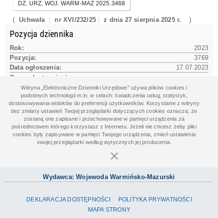
DZ. URZ. WOJ. WARM-MAZ 2025.3468
(
Uchwała
nr XVI/232/25
z dnia 27 sierpnia 2025 r.
)
Pozycja dziennika
Rok:
2023
Pozycja:
3769
Data ogłoszenia:
17.07.2023
Czas udostępnienia na www:
17.07.2023 12:14:01
Witryna „Elektroniczne Dzienniki Urzędowe” używa plików cookies i
podobnych technologii m.in. w celach: świadczenia usług, statystyk,
dostosowywania widoków do preferencji użytkowników. Korzystanie z witryny
bez zmiany ustawień Twojej przeglądarki dotyczących cookies oznacza, że
Dane aktu
zostaną one zapisane i przechowywane w pamięci urządzenia za
pośrednictwem którego korzystasz z Internetu. Jeżeli nie chcesz żeby pliki
Data aktu:
05.07.2023
cookies były zapisywane w pamięci Twojego urządzenia, zmień ustawienia
Organ wydający:
swojej przeglądarki według wytycznych jej producenta.
Rada Miasta Olsztyna
×
Wydawca: Wojewoda Warmińsko-Mazurski
DEKLARACJA DOSTĘPNOŚCI
POLITYKA PRYWATNOŚCI
MAPA STRONY