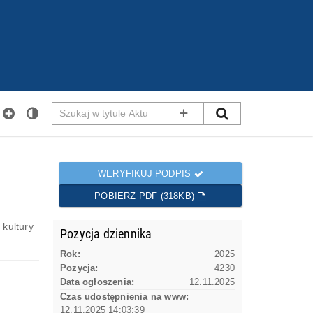
Szukaj
SZUKAJ
WYSZUKIWANIE ZAAWANS
w
tytule
Aktu
WERYFIKUJ PODPIS
POBIERZ PDF (318KB)
 kultury
Pozycja dziennika
Rok:
2025
Pozycja:
4230
Data ogłoszenia:
12.11.2025
Czas udostępnienia na www:
12.11.2025 14:03:39