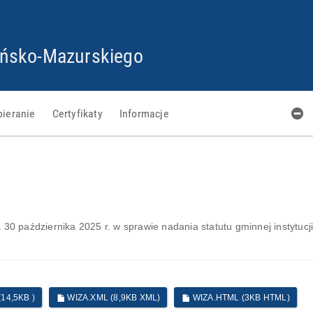
PRZEJDŹ
PRZEJDŹ
PRZEJDŹ
PRZEJDŹ
DO
DO
DO
DO
STOPKI
GŁÓWNEJ
MENU
PLIKÓW
ńsko-Mazurskiego
TREŚCI
COOKIES
bieranie
Certyfikaty
Informacje
0
30 października 2025 r. w sprawie nadania statutu gminnej instytucji
14,5KB )
WIZA.XML (8,9KB XML)
WIZA.HTML (3KB HTML)