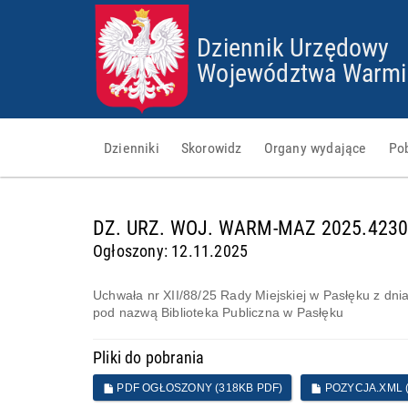
Dziennik Urzędowy
Województwa Warmi
Dzienniki
Skorowidz
Organy wydające
Po
d
DZ. URZ. WOJ. WARM-MAZ 2025.423
a
Ogłoszony: 12.11.2025
n
e
g
Uchwała nr XII/88/25 Rady Miejskiej w Pasłęku z dnia 
o
pod nazwą Biblioteka Publiczna w Pasłęku
t
o
Pliki do pobrania
w
e
PDF OGŁOSZONY (318KB PDF)
POZYCJA.XML (