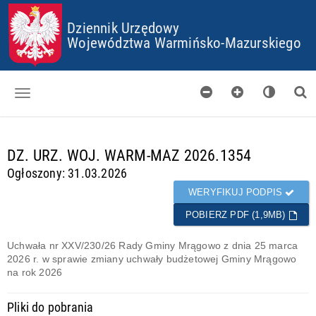
P
P
P
P
Dziennik Urzędowy
R
R
R
R
Z
Z
Z
Z
Województwa Warmińsko-Mazurskiego
E
E
E
E
J
J
J
J
D
D
D
D
Ź
Ź
Ź
Ź
D
D
D
D
O
O
O
O
Dzienniki
S
G
M
P
T
Ł
E
L
d
DZ. URZ. WOJ. WARM-MAZ 2026.1354
Skorowidz
O
Ó
N
I
a
Ogłoszony: 31.03.2026
P
W
U
K
n
Organy wydające
K
N
Ó
e
WERYFIKUJ PODPIS
I
E
W
g
Pobieranie
J
C
POBIERZ PDF (1,9MB)
o
T
O
t
Certyfikaty
R
O
o
Uchwała nr XXV/230/26 Rady Gminy Mrągowo z dnia 25 marca
E
K
w
2026 r. w sprawie zmiany uchwały budżetowej Gminy Mrągowo
Informacje
Ś
I
e
na rok 2026
C
E
I
S
Pliki do pobrania