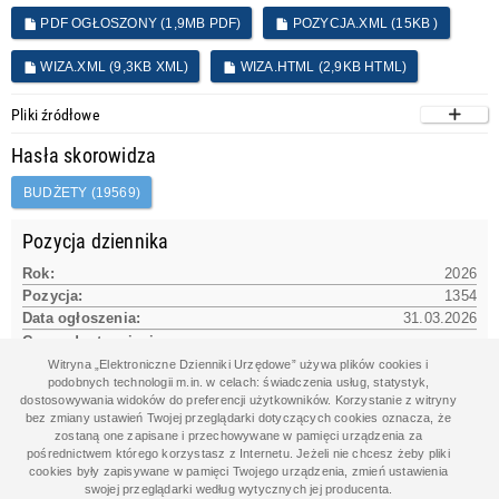
PDF OGŁOSZONY (1,9MB PDF)
POZYCJA.XML (15KB )
WIZA.XML (9,3KB XML)
WIZA.HTML (2,9KB HTML)
Pliki źródłowe
Hasła skorowidza
BUDŻETY (19569)
Pozycja dziennika
Rok:
2026
Pozycja:
1354
Data ogłoszenia:
31.03.2026
Czas udostępnienia na www:
31.03.2026 15:10:38
Witryna „Elektroniczne Dzienniki Urzędowe” używa plików cookies i
podobnych technologii m.in. w celach: świadczenia usług, statystyk,
dostosowywania widoków do preferencji użytkowników. Korzystanie z witryny
bez zmiany ustawień Twojej przeglądarki dotyczących cookies oznacza, że
Dane aktu
zostaną one zapisane i przechowywane w pamięci urządzenia za
pośrednictwem którego korzystasz z Internetu. Jeżeli nie chcesz żeby pliki
Data aktu:
25.03.2026
cookies były zapisywane w pamięci Twojego urządzenia, zmień ustawienia
Organ wydający:
swojej przeglądarki według wytycznych jej producenta.